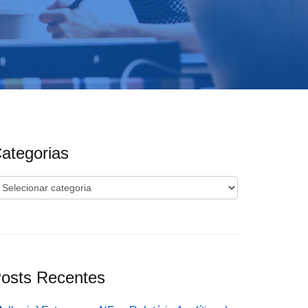
ategorias
ategorias
osts Recentes