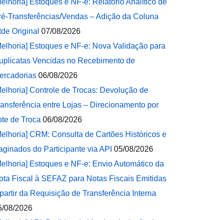
Melhoria] Estoques e NF-e: Relatório Analítico de
ré-Transferências/Vendas – Adição da Coluna
tde Original
07/08/2026
Melhoria] Estoques e NF-e: Nova Validação para
uplicatas Vencidas no Recebimento de
ercadorias
06/08/2026
Melhoria] Controle de Trocas: Devolução de
ransferência entre Lojas – Direcionamento por
ote de Troca
06/08/2026
Melhoria] CRM: Consulta de Cartões Históricos e
aginados do Participante via API
05/08/2026
Melhoria] Estoques e NF-e: Envio Automático da
ota Fiscal à SEFAZ para Notas Fiscais Emitidas
 partir da Requisição de Transferência Interna
5/08/2026