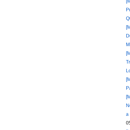
[
P
Q
[
D
M
[
T
L
[
P
[
N
a
0