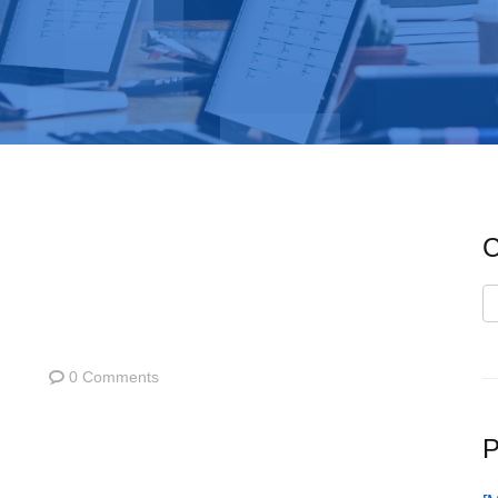
C
C
0 Comments
P