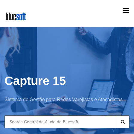
Skip
Togg
to
navi
main
content
Capture 15
Sistema de Gestão para Redes Varejistas e Atacadistas
Search
for: