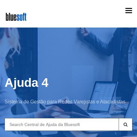
Skip
Togg
to
navi
main
content
Ajuda 4
Sistema de Gestão para Redes Varejistas e Atacadistas
Search
for: