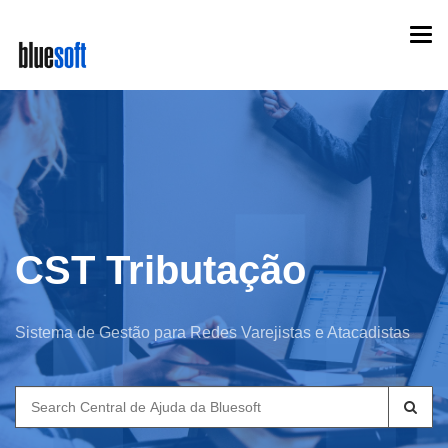
Skip
Togg
to
navi
main
content
CST Tributação
Sistema de Gestão para Redes Varejistas e Atacadistas
Search
for: