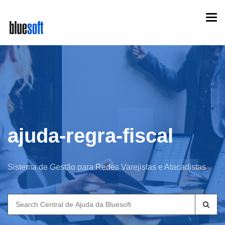
Skip
Togg
to
navi
main
content
ajuda-regra-fiscal
Sistema de Gestão para Redes Varejistas e Atacadistas
Search
for: