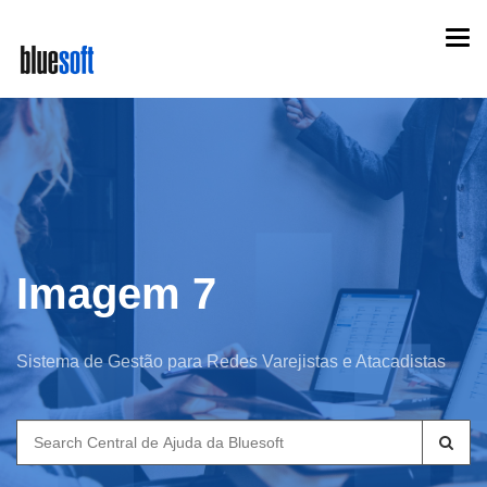
Skip
Togg
to
navi
main
content
Imagem 7
Sistema de Gestão para Redes Varejistas e Atacadistas
Search
for: