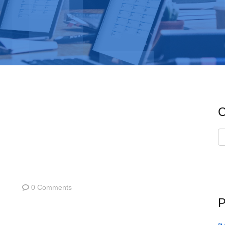
C
C
0 Comments
P