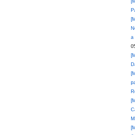
[
P
[
N
a
0
[
D
[
p
R
[
C
M
[