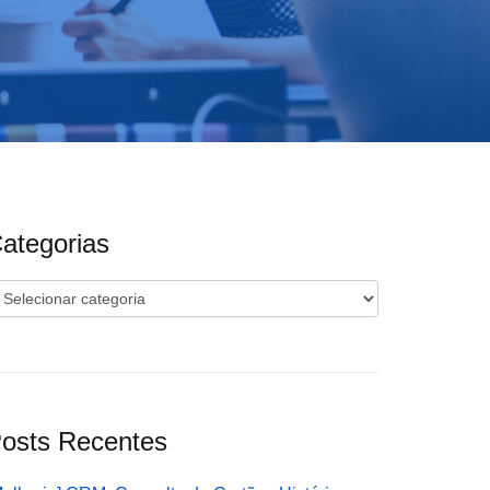
ategorias
ategorias
osts Recentes