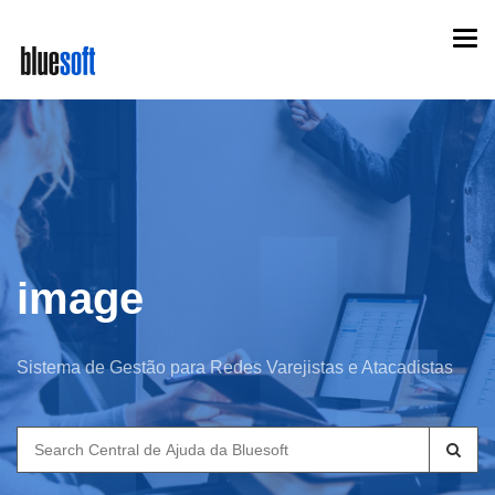
Skip
Togg
to
navi
main
content
image
Sistema de Gestão para Redes Varejistas e Atacadistas
Search
for: