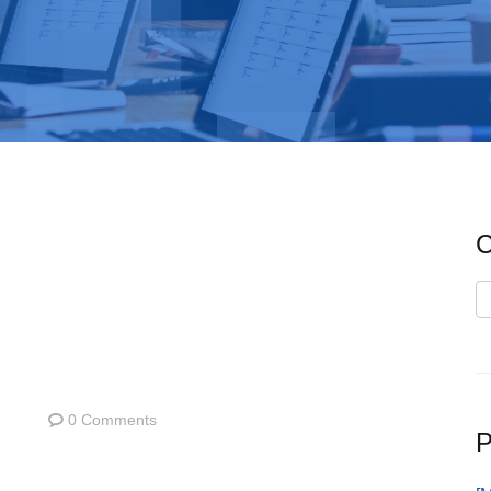
C
C
0 Comments
P