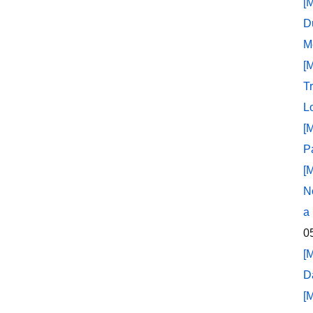
[
D
M
[
T
L
[
P
[
N
a
0
[
D
[