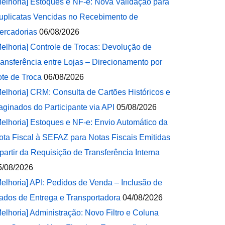
Melhoria] Estoques e NF-e: Nova Validação para
uplicatas Vencidas no Recebimento de
ercadorias
06/08/2026
Melhoria] Controle de Trocas: Devolução de
ransferência entre Lojas – Direcionamento por
ote de Troca
06/08/2026
Melhoria] CRM: Consulta de Cartões Históricos e
aginados do Participante via API
05/08/2026
Melhoria] Estoques e NF-e: Envio Automático da
ota Fiscal à SEFAZ para Notas Fiscais Emitidas
 partir da Requisição de Transferência Interna
5/08/2026
Melhoria] API: Pedidos de Venda – Inclusão de
ados de Entrega e Transportadora
04/08/2026
Melhoria] Administração: Novo Filtro e Coluna