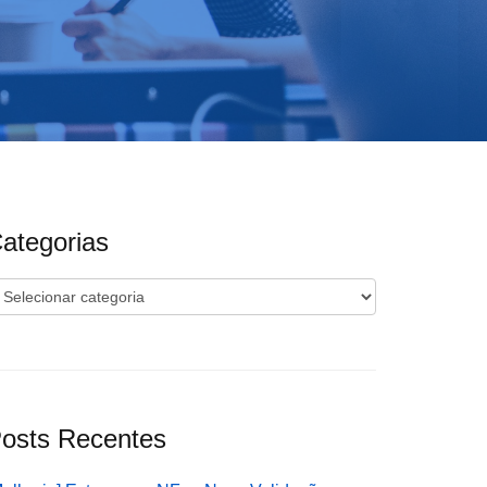
ategorias
ategorias
osts Recentes