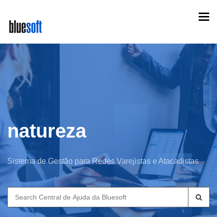
Skip
Togg
to
navi
main
content
natureza
Sistema de Gestão para Redes Varejistas e Atacadistas
Search
for: