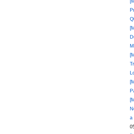
[
P
Q
[
D
M
[
T
L
[
P
[
N
a
0