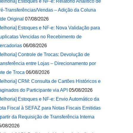
Melhoria] Estoques e NF-e: Relatório Analítico de
ré-Transferências/Vendas – Adição da Coluna
tde Original
07/08/2026
Melhoria] Estoques e NF-e: Nova Validação para
uplicatas Vencidas no Recebimento de
ercadorias
06/08/2026
Melhoria] Controle de Trocas: Devolução de
ransferência entre Lojas – Direcionamento por
ote de Troca
06/08/2026
Melhoria] CRM: Consulta de Cartões Históricos e
aginados do Participante via API
05/08/2026
Melhoria] Estoques e NF-e: Envio Automático da
ota Fiscal à SEFAZ para Notas Fiscais Emitidas
 partir da Requisição de Transferência Interna
5/08/2026