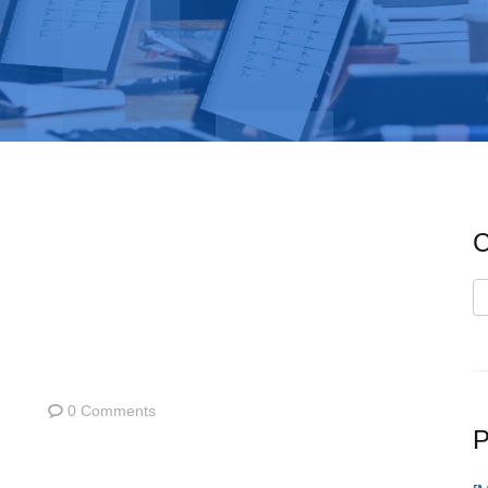
C
C
0 Comments
P