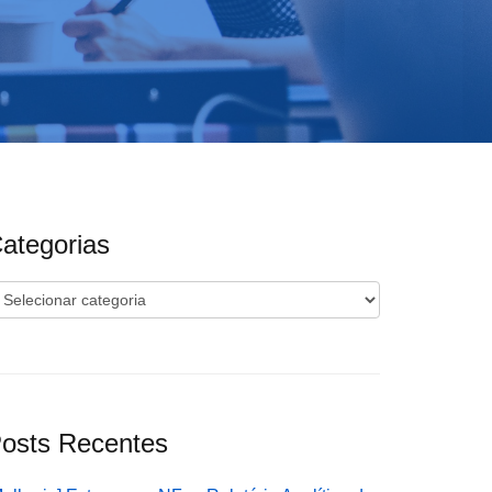
ategorias
ategorias
osts Recentes