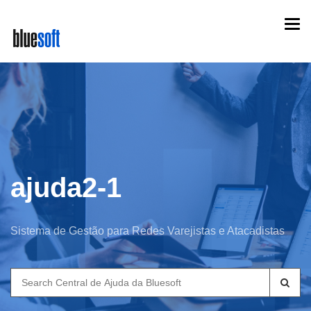
Skip
Togg
to
navi
main
content
ajuda2-1
Sistema de Gestão para Redes Varejistas e Atacadistas
Search
for: