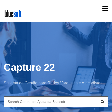
Skip
Togg
to
navi
main
content
Capture 22
Sistema de Gestão para Redes Varejistas e Atacadistas
Search
for: