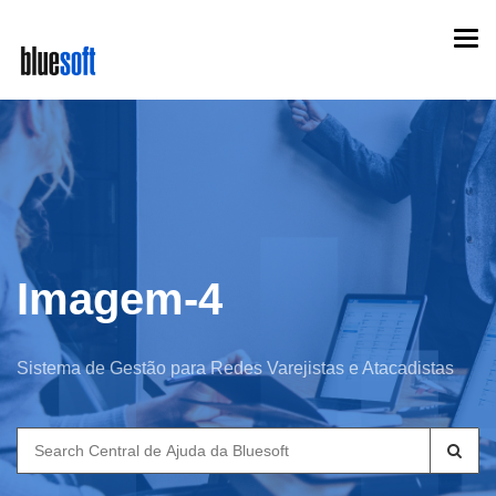
Skip
Togg
to
navi
main
content
Imagem-4
Sistema de Gestão para Redes Varejistas e Atacadistas
Search
for: