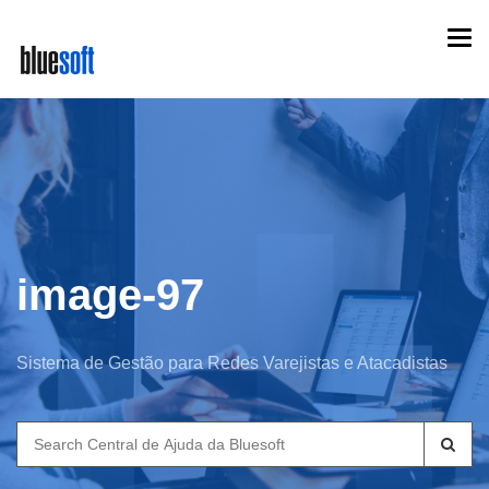
Skip
Togg
to
navi
main
content
image-97
Sistema de Gestão para Redes Varejistas e Atacadistas
Search
for: