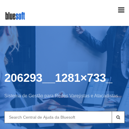
Skip
Togg
to
navi
main
content
206293__1281×733_
Sistema de Gestão para Redes Varejistas e Atacadistas
Search
for: