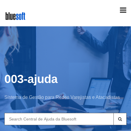
Skip
Togg
to
navi
main
content
003-ajuda
Sistema de Gestão para Redes Varejistas e Atacadistas
Search
for: