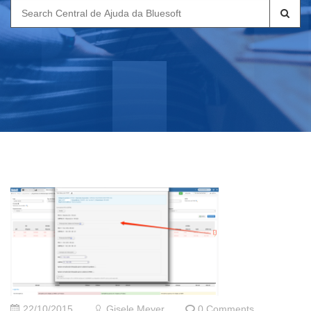
Search
for:
22/10/2015
Gisele Meyer
0 Comments