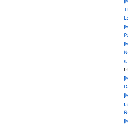
[
T
L
[
P
[
N
a
0
[
D
[
p
R
[