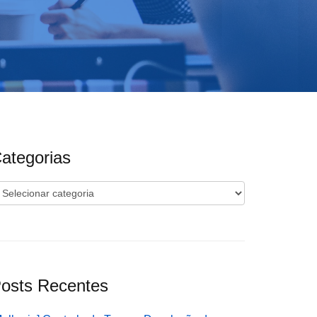
ategorias
ategorias
osts Recentes