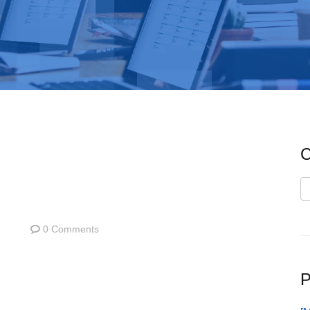
C
C
0 Comments
P