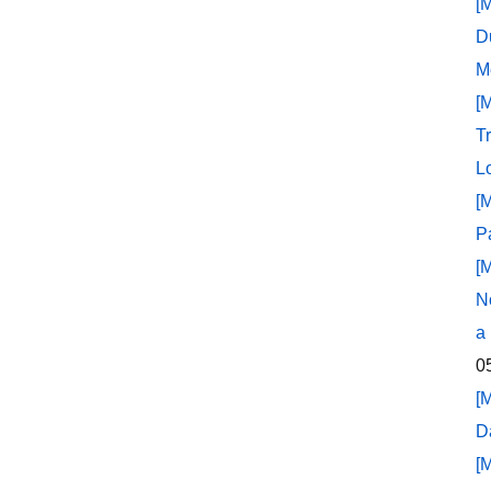
[
D
M
[
T
L
[
P
[
N
a
0
[
D
[