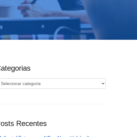
ategorias
ategorias
osts Recentes