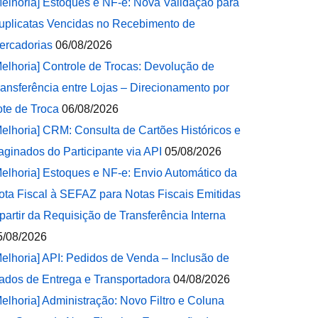
Melhoria] Estoques e NF-e: Nova Validação para
uplicatas Vencidas no Recebimento de
ercadorias
06/08/2026
Melhoria] Controle de Trocas: Devolução de
ransferência entre Lojas – Direcionamento por
ote de Troca
06/08/2026
Melhoria] CRM: Consulta de Cartões Históricos e
aginados do Participante via API
05/08/2026
Melhoria] Estoques e NF-e: Envio Automático da
ota Fiscal à SEFAZ para Notas Fiscais Emitidas
 partir da Requisição de Transferência Interna
5/08/2026
Melhoria] API: Pedidos de Venda – Inclusão de
ados de Entrega e Transportadora
04/08/2026
Melhoria] Administração: Novo Filtro e Coluna