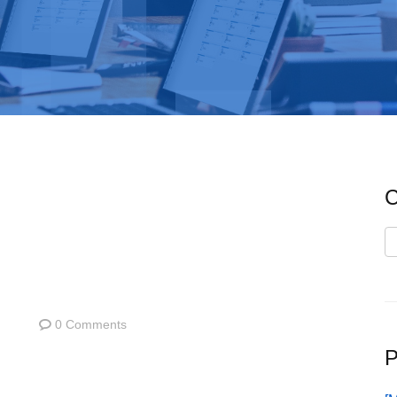
C
C
0 Comments
P