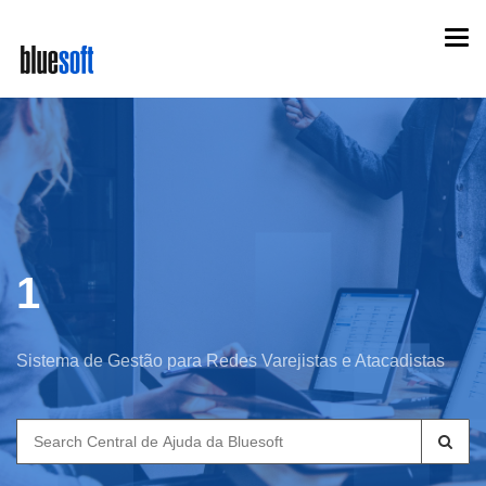
Skip
Togg
to
navi
main
content
1
Sistema de Gestão para Redes Varejistas e Atacadistas
Search
for: