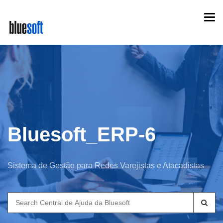
Skip
Togg
to
navi
main
content
Bluesoft_ERP-6
Sistema de Gestão para Redes Varejistas e Atacadistas
Search
for: