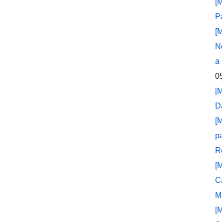
[
P
[
N
a
0
[
D
[
p
R
[
C
M
[