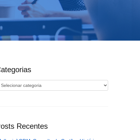
ategorias
ategorias
osts Recentes