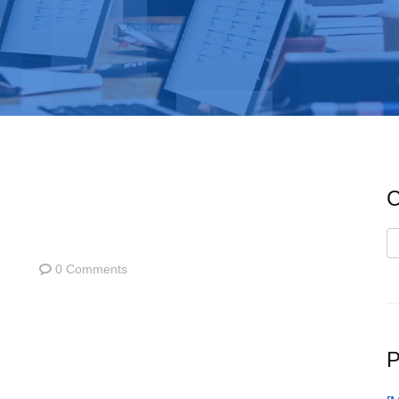
C
C
0 Comments
P