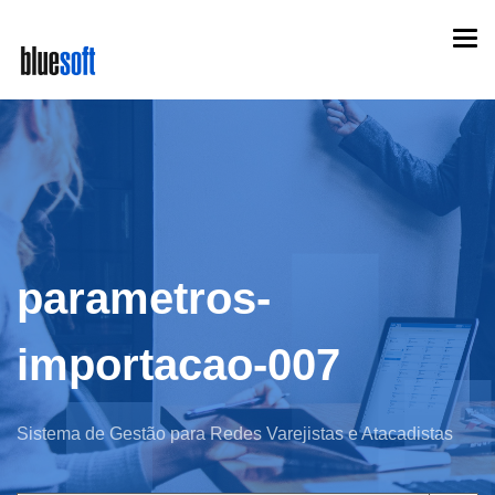
Skip
Togg
to
navi
main
content
parametros-
importacao-007
Sistema de Gestão para Redes Varejistas e Atacadistas