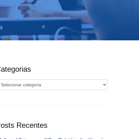
ategorias
ategorias
osts Recentes