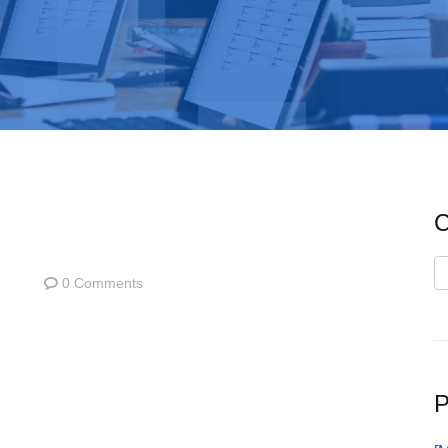
C
C
0 Comments
P