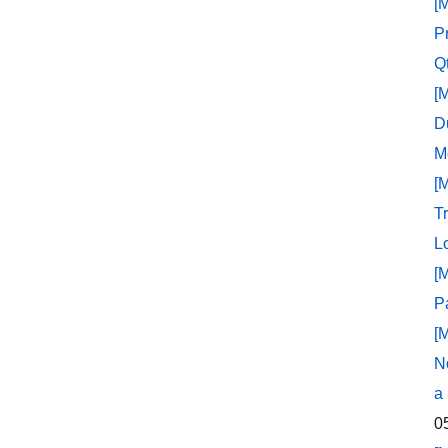
[
P
Q
[
D
M
[
T
L
[
P
[
N
a
0