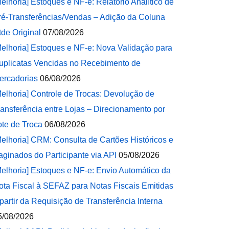
Melhoria] Estoques e NF-e: Relatório Analítico de
ré-Transferências/Vendas – Adição da Coluna
tde Original
07/08/2026
Melhoria] Estoques e NF-e: Nova Validação para
uplicatas Vencidas no Recebimento de
ercadorias
06/08/2026
Melhoria] Controle de Trocas: Devolução de
ransferência entre Lojas – Direcionamento por
ote de Troca
06/08/2026
Melhoria] CRM: Consulta de Cartões Históricos e
aginados do Participante via API
05/08/2026
Melhoria] Estoques e NF-e: Envio Automático da
ota Fiscal à SEFAZ para Notas Fiscais Emitidas
 partir da Requisição de Transferência Interna
5/08/2026