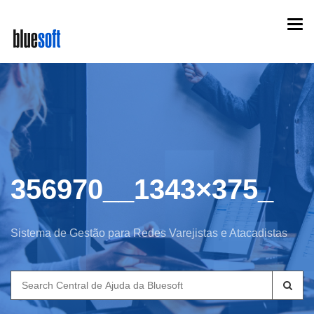
Skip
Togg
to
navi
main
content
356970__1343×375_
Sistema de Gestão para Redes Varejistas e Atacadistas
Search
for: