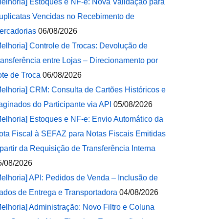
Melhoria] Estoques e NF-e: Nova Validação para
uplicatas Vencidas no Recebimento de
ercadorias
06/08/2026
Melhoria] Controle de Trocas: Devolução de
ransferência entre Lojas – Direcionamento por
ote de Troca
06/08/2026
Melhoria] CRM: Consulta de Cartões Históricos e
aginados do Participante via API
05/08/2026
Melhoria] Estoques e NF-e: Envio Automático da
ota Fiscal à SEFAZ para Notas Fiscais Emitidas
 partir da Requisição de Transferência Interna
5/08/2026
Melhoria] API: Pedidos de Venda – Inclusão de
ados de Entrega e Transportadora
04/08/2026
Melhoria] Administração: Novo Filtro e Coluna