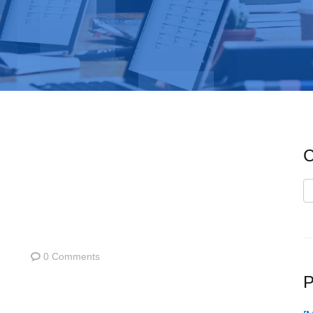
C
C
0 Comments
P