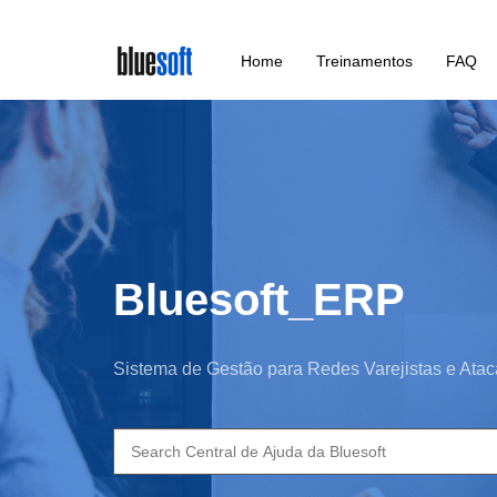
Skip
Home
Treinamentos
FAQ
to
main
content
Bluesoft_ERP
Sistema de Gestão para Redes Varejistas e Atac
Search
for: