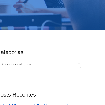
ategorias
ategorias
osts Recentes