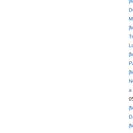
[
D
M
[
T
L
[
P
[
N
a
0
[
D
[