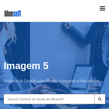
Skip
Togg
to
navi
main
content
Imagem 5
Sistema de Gestão para Redes Varejistas e Atacadistas
Search
for: