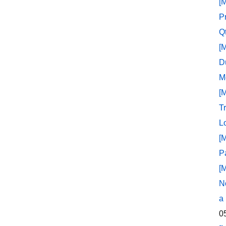
[
P
Q
[
D
M
[
T
L
[
P
[
N
a
0