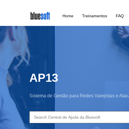
Skip
Home
Treinamentos
FAQ
to
main
content
AP13
Sistema de Gestão para Redes Varejistas e Atac
Search
for: