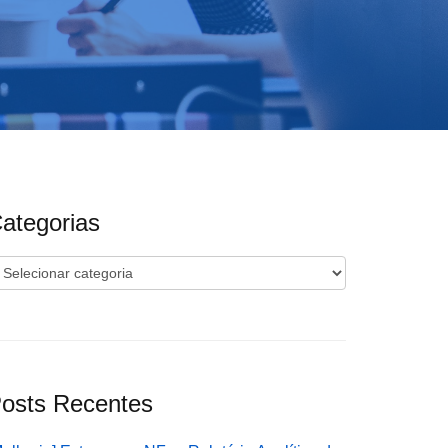
ategorias
ategorias
osts Recentes