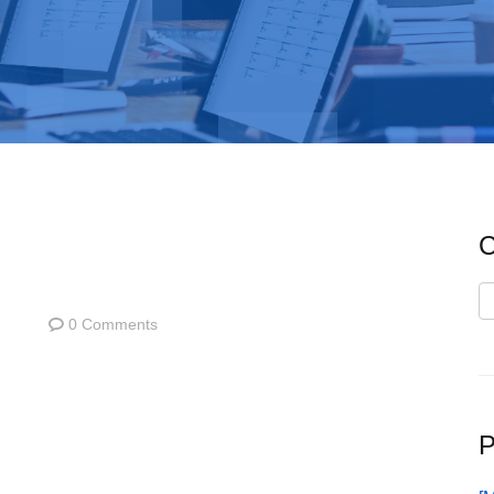
C
C
0 Comments
P