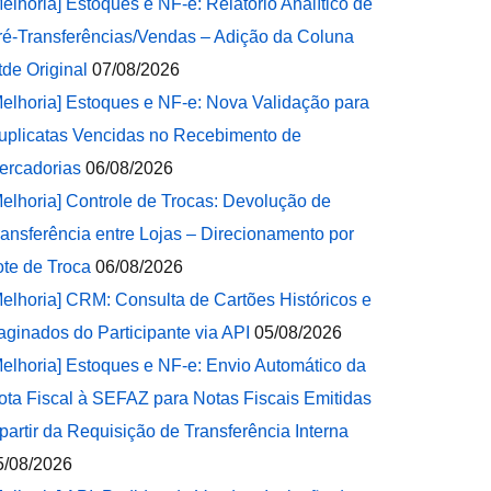
Melhoria] Estoques e NF-e: Relatório Analítico de
ré-Transferências/Vendas – Adição da Coluna
tde Original
07/08/2026
Melhoria] Estoques e NF-e: Nova Validação para
uplicatas Vencidas no Recebimento de
ercadorias
06/08/2026
Melhoria] Controle de Trocas: Devolução de
ransferência entre Lojas – Direcionamento por
ote de Troca
06/08/2026
Melhoria] CRM: Consulta de Cartões Históricos e
aginados do Participante via API
05/08/2026
Melhoria] Estoques e NF-e: Envio Automático da
ota Fiscal à SEFAZ para Notas Fiscais Emitidas
 partir da Requisição de Transferência Interna
5/08/2026