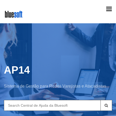
Skip
Togg
to
navi
main
content
AP14
Sistema de Gestão para Redes Varejistas e Atacadistas
Search
for: