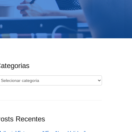
ategorias
ategorias
osts Recentes