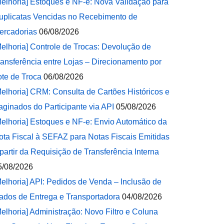
Melhoria] Estoques e NF-e: Nova Validação para
uplicatas Vencidas no Recebimento de
ercadorias
06/08/2026
Melhoria] Controle de Trocas: Devolução de
ransferência entre Lojas – Direcionamento por
ote de Troca
06/08/2026
Melhoria] CRM: Consulta de Cartões Históricos e
aginados do Participante via API
05/08/2026
Melhoria] Estoques e NF-e: Envio Automático da
ota Fiscal à SEFAZ para Notas Fiscais Emitidas
 partir da Requisição de Transferência Interna
5/08/2026
Melhoria] API: Pedidos de Venda – Inclusão de
ados de Entrega e Transportadora
04/08/2026
Melhoria] Administração: Novo Filtro e Coluna