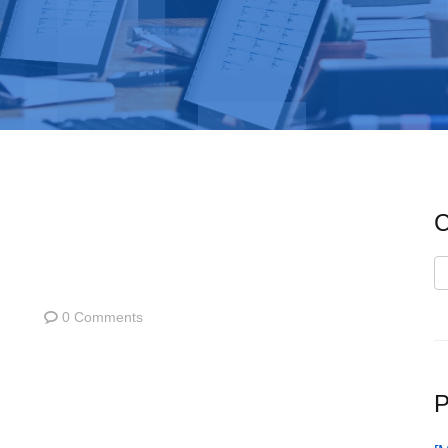
C
C
0 Comments
P