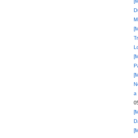
[
D
M
[
T
L
[
P
[
N
a
0
[
D
[