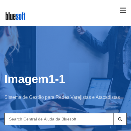
Skip
Togg
to
navi
main
content
Imagem1-1
Sistema de Gestão para Redes Varejistas e Atacadistas
Search
for: