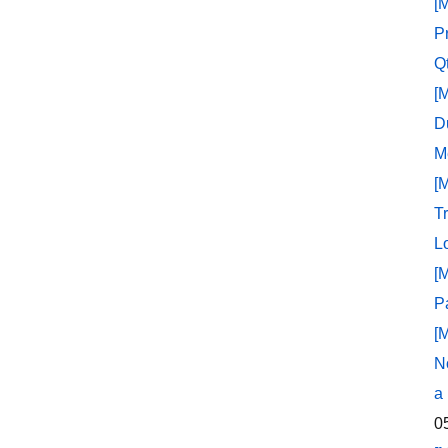
[
P
Q
[
D
M
[
T
L
[
P
[
N
a
0