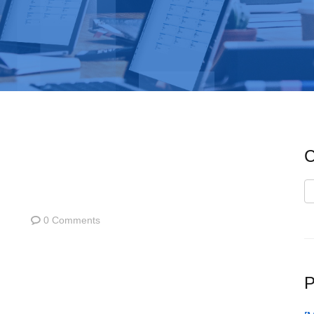
C
C
0 Comments
P