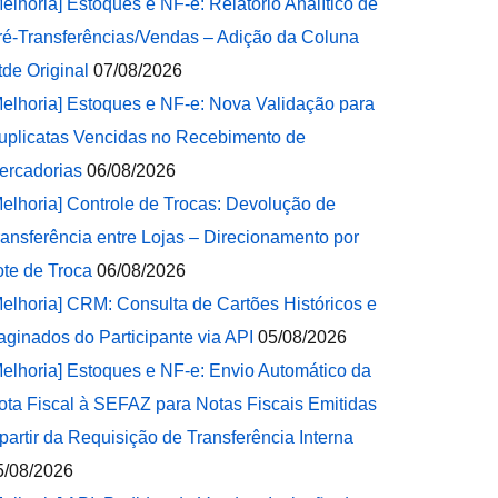
Melhoria] Estoques e NF-e: Relatório Analítico de
ré-Transferências/Vendas – Adição da Coluna
tde Original
07/08/2026
Melhoria] Estoques e NF-e: Nova Validação para
uplicatas Vencidas no Recebimento de
ercadorias
06/08/2026
Melhoria] Controle de Trocas: Devolução de
ransferência entre Lojas – Direcionamento por
ote de Troca
06/08/2026
Melhoria] CRM: Consulta de Cartões Históricos e
aginados do Participante via API
05/08/2026
Melhoria] Estoques e NF-e: Envio Automático da
ota Fiscal à SEFAZ para Notas Fiscais Emitidas
 partir da Requisição de Transferência Interna
5/08/2026