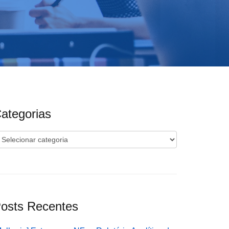
ategorias
ategorias
osts Recentes