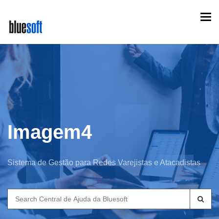
Skip
Togg
to
navi
main
content
Imagem4
Sistema de Gestão para Redes Varejistas e Atacadistas
Search
for: