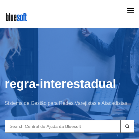
Skip
Togg
to
navi
main
content
regra-interestadual
Sistema de Gestão para Redes Varejistas e Atacadistas
Search
for: