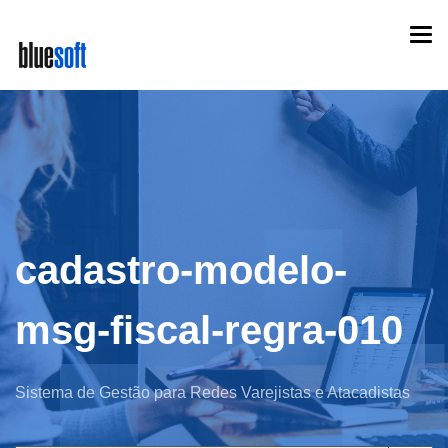
Skip
Togg
to
navi
main
content
cadastro-modelo-
msg-fiscal-regra-010
Sistema de Gestão para Redes Varejistas e Atacadistas