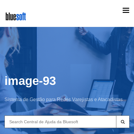
Skip
Togg
to
navi
main
content
image-93
Sistema de Gestão para Redes Varejistas e Atacadistas
Search
for: