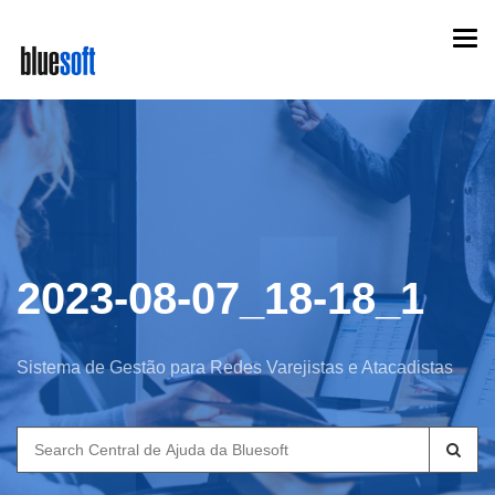
Skip
Togg
to
navi
main
content
2023-08-07_18-18_1
Sistema de Gestão para Redes Varejistas e Atacadistas
Search
for: