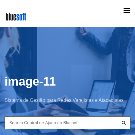
Skip
Togg
to
navi
main
content
image-11
Sistema de Gestão para Redes Varejistas e Atacadistas
Search
for: