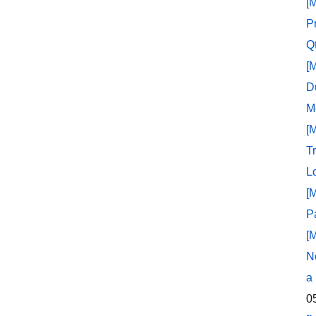
[
P
Q
[
D
M
[
T
L
[
P
[
N
a
0