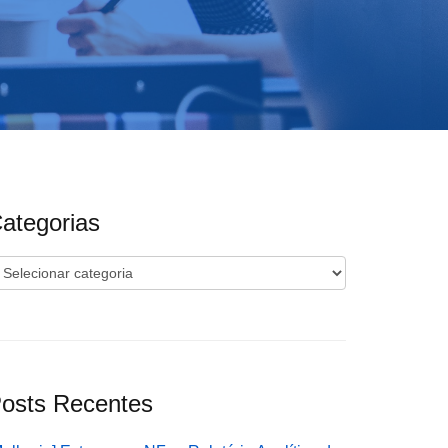
ategorias
ategorias
osts Recentes