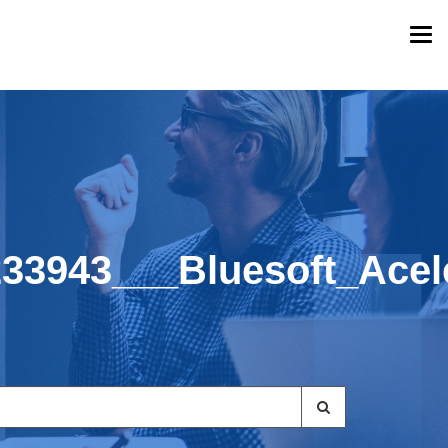
Togg
navi
33943___Bluesoft_Acel