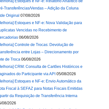
Melhoria] Estoques e NF-e: Relatório Analítico de
ré-Transferências/Vendas – Adição da Coluna
tde Original
07/08/2026
Melhoria] Estoques e NF-e: Nova Validação para
uplicatas Vencidas no Recebimento de
ercadorias
06/08/2026
Melhoria] Controle de Trocas: Devolução de
ransferência entre Lojas – Direcionamento por
ote de Troca
06/08/2026
Melhoria] CRM: Consulta de Cartões Históricos e
aginados do Participante via API
05/08/2026
Melhoria] Estoques e NF-e: Envio Automático da
ota Fiscal à SEFAZ para Notas Fiscais Emitidas
 partir da Requisição de Transferência Interna
5/08/2026