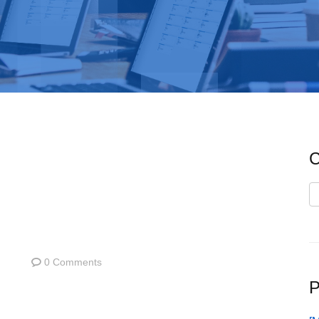
C
C
0 Comments
P