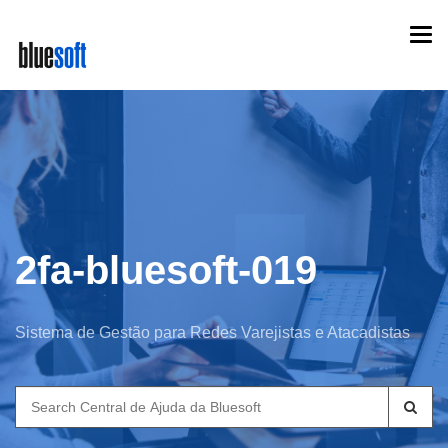
Skip
Togg
to
navi
main
content
2fa-bluesoft-019
Sistema de Gestão para Redes Varejistas e Atacadistas
Search
for: