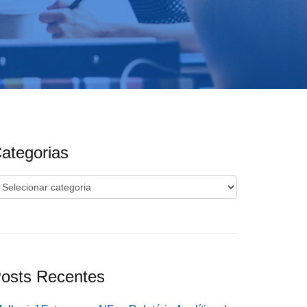
ategorias
ategorias
osts Recentes