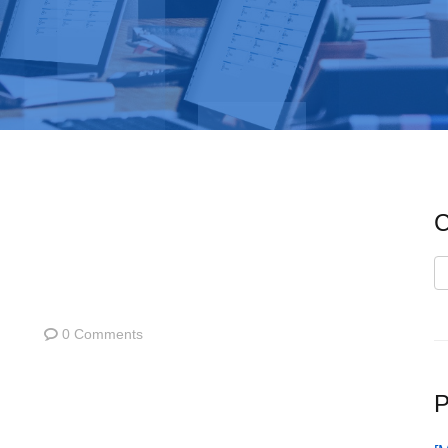
C
C
0 Comments
P