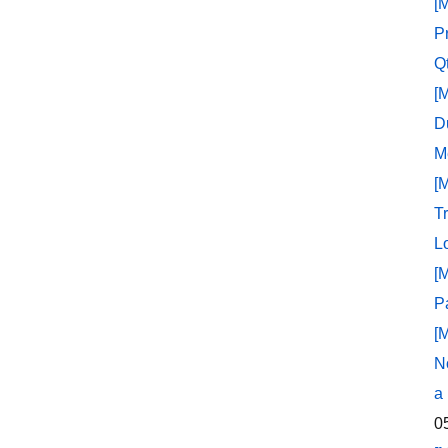
[
P
Q
[
D
M
[
T
L
[
P
[
N
a
0