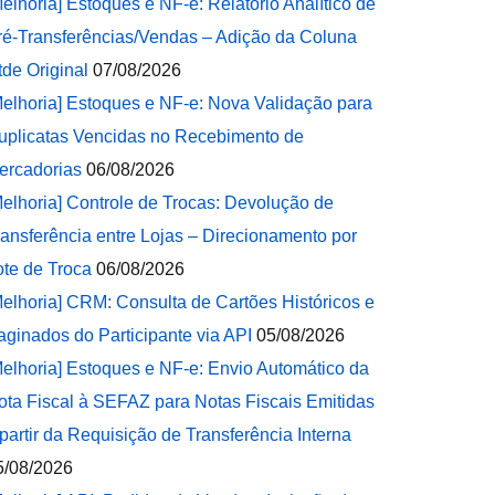
Melhoria] Estoques e NF-e: Relatório Analítico de
ré-Transferências/Vendas – Adição da Coluna
tde Original
07/08/2026
Melhoria] Estoques e NF-e: Nova Validação para
uplicatas Vencidas no Recebimento de
ercadorias
06/08/2026
Melhoria] Controle de Trocas: Devolução de
ransferência entre Lojas – Direcionamento por
ote de Troca
06/08/2026
Melhoria] CRM: Consulta de Cartões Históricos e
aginados do Participante via API
05/08/2026
Melhoria] Estoques e NF-e: Envio Automático da
ota Fiscal à SEFAZ para Notas Fiscais Emitidas
 partir da Requisição de Transferência Interna
5/08/2026