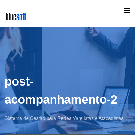
Skip
Togg
to
navi
main
content
post-
acompanhamento-2
Sistema de Gestão para Redes Varejistas e Atacadistas