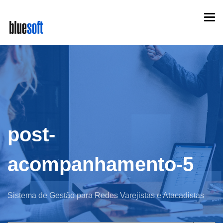
Skip
Togg
to
navi
main
content
post-
acompanhamento-5
Sistema de Gestão para Redes Varejistas e Atacadistas