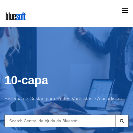
Skip
Togg
to
navi
main
content
10-capa
Sistema de Gestão para Redes Varejistas e Atacadistas
Search
for: