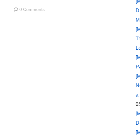
[
0 Comments
D
M
[
T
L
[
P
[
N
a
0
[
D
[