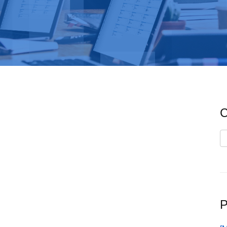
C
C
P