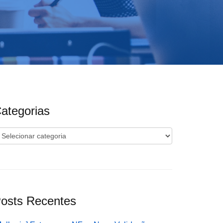
ategorias
ategorias
osts Recentes