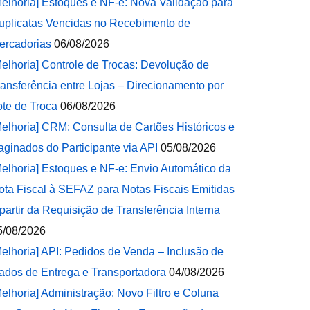
Melhoria] Estoques e NF-e: Nova Validação para
uplicatas Vencidas no Recebimento de
ercadorias
06/08/2026
Melhoria] Controle de Trocas: Devolução de
ransferência entre Lojas – Direcionamento por
ote de Troca
06/08/2026
Melhoria] CRM: Consulta de Cartões Históricos e
aginados do Participante via API
05/08/2026
Melhoria] Estoques e NF-e: Envio Automático da
ota Fiscal à SEFAZ para Notas Fiscais Emitidas
 partir da Requisição de Transferência Interna
5/08/2026
Melhoria] API: Pedidos de Venda – Inclusão de
ados de Entrega e Transportadora
04/08/2026
Melhoria] Administração: Novo Filtro e Coluna