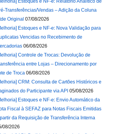
Melhoria] Estoques e NF-e: Relatório Analítico de
ré-Transferências/Vendas – Adição da Coluna
tde Original
07/08/2026
Melhoria] Estoques e NF-e: Nova Validação para
uplicatas Vencidas no Recebimento de
ercadorias
06/08/2026
Melhoria] Controle de Trocas: Devolução de
ransferência entre Lojas – Direcionamento por
ote de Troca
06/08/2026
Melhoria] CRM: Consulta de Cartões Históricos e
aginados do Participante via API
05/08/2026
Melhoria] Estoques e NF-e: Envio Automático da
ota Fiscal à SEFAZ para Notas Fiscais Emitidas
 partir da Requisição de Transferência Interna
5/08/2026