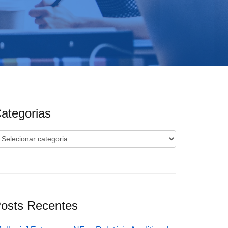
ategorias
ategorias
osts Recentes