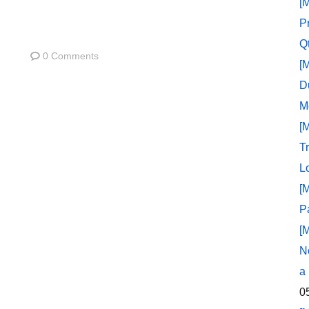
[
P
Q
0 Comments
[
D
M
[
T
L
[
P
[
N
a
0