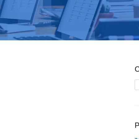
C
C
P