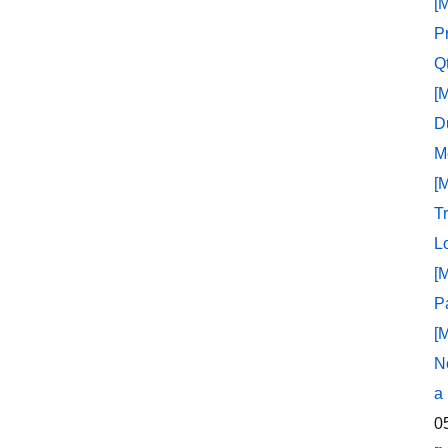
[
P
Q
[
D
M
[
T
L
[
P
[
N
a
0