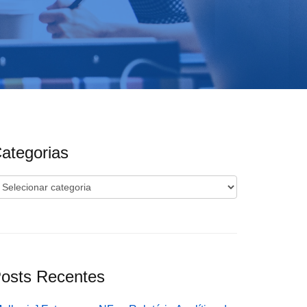
ategorias
ategorias
osts Recentes