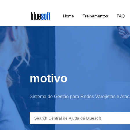
Skip
Home
Treinamentos
FAQ
to
main
content
motivo
Sistema de Gestão para Redes Varejistas e Atac
Search
for: