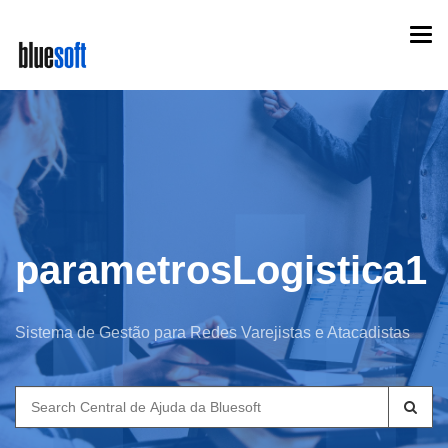
Skip
Togg
to
navi
main
content
parametrosLogistica1
Sistema de Gestão para Redes Varejistas e Atacadistas
Search
for: