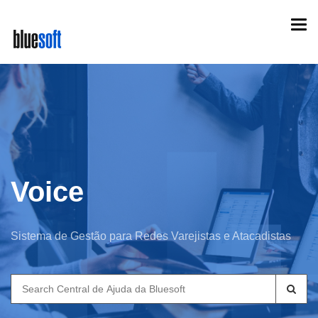
Skip
Togg
to
navi
main
content
Voice
Sistema de Gestão para Redes Varejistas e Atacadistas
Search
for: